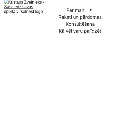
Par mani
Raksti un pārdomas
Konsultēšana
Kā vēl varu palīdzēt
Individuālā
s 
konsultācij