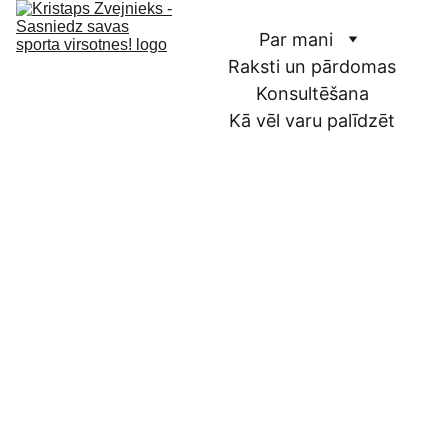
Par mani
Raksti un pārdomas
Konsultēšana
Kā vēl varu palīdzēt
Konsultāciju 
Piesakie
pieņemšanas 
s 
vieta
konsultā
cijai