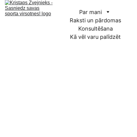
Par mani
Raksti un pārdomas
Konsultēšana
Kā vēl varu palīdzēt
Pieteikt 
pirmo 
sarunu