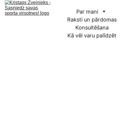
Par mani
Raksti un pārdomas
Konsultēšana
Kā vēl varu palīdzēt
ZOOM 
Seminārs & 
Pieredzes stāsts
"Tikt tālāk: Kā 
Vārds, uzvārds*
saprast un 
pārvarēt 
E-pasts*