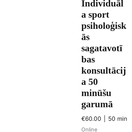
Individuāl
a sport
psiholoģisk
ās
sagatavotī
bas
konsultācij
a 50
minūšu
garumā
€60.00
50 min
Online