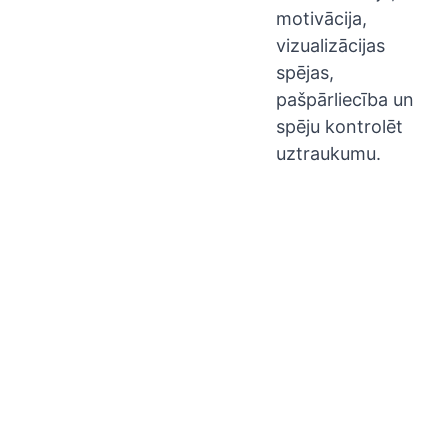
motivācija,
vizualizācijas
spējas,
pašpārliecība un
spēju kontrolēt
uztraukumu.
Seko
man:
Sīkd